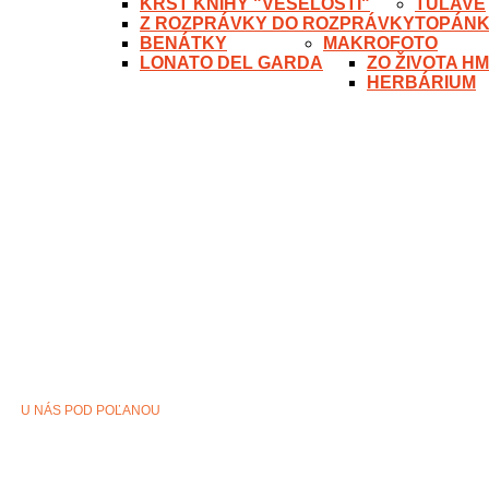
KRST KNIHY "VESELOSTI"
TÚLAVÉ
Z ROZPRÁVKY DO ROZPRÁVKY
TOPÁN
BENÁTKY
MAKROFOTO
LONATO DEL GARDA
ZO ŽIVOTA H
HERBÁRIUM
U NÁS POD POĽANOU