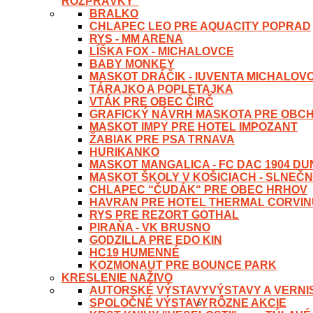
ROZPRÁVKY“
BRALKO
CHLAPEC LEO PRE AQUACITY POPRAD
RYS - MM ARENA
LÍŠKA FOX - MICHALOVCE
BABY MONKEY
MASKOT DRÁČIK - IUVENTA MICHALOV
TÁRAJKO A POPLETAJKA
VTÁK PRE OBEC ČIRČ
GRAFICKÝ NÁVRH MASKOTA PRE OBC
MASKOT IMPY PRE HOTEL IMPOZANT
ŽABIAK PRE PSA TRNAVA
HURIKANKO
MASKOT MANGALICA - FC DAC 1904 D
MASKOT ŠKOLY V KOŠICIACH - SLNEČN
CHLAPEC “ČUDÁK“ PRE OBEC HRHOV
HAVRAN PRE HOTEL THERMAL CORVI
RYS PRE REZORT GOTHAL
PIRAŇA - VK BRUSNO
GODZILLA PRE EDO KIN
HC19 HUMENNÉ
KOZMONAUT PRE BOUNCE PARK
KRESLENIE NAŽIVO
AUTORSKÉ VÝSTAVY
VÝSTAVY A VERNI
SPOLOČNÉ VÝSTAVY
RÔZNE AKCIE