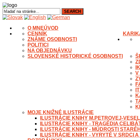
O MNE
ÚVOD
CENNÍK
KARIK
ZNÁME OSOBNOSTI
POLITICI
NA OBJEDNÁVKU
SLOVENSKÉ HISTORICKÉ OSOBNOSTI
Š
Z
I
V
Z
F
I
K
T
K
MOJE KNIŽNÉ ILUSTRÁCIE
ILUSTRÁCIE KNIHY M.PETROVEJ-VESEL
ILUSTRÁCIE KNIHY - TRAGÉDIA CELIB
ILUSTRÁCIE KNIHY - MÚDROSTI STARÉ
ILUSTRÁCIE KNIHY - VYRYTÉ V SRDCI