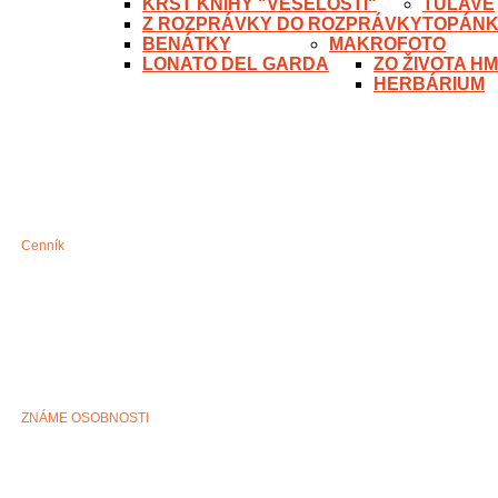
KRST KNIHY "VESELOSTI"
TÚLAVÉ
Z ROZPRÁVKY DO ROZPRÁVKY
TOPÁN
BENÁTKY
MAKROFOTO
LONATO DEL GARDA
ZO ŽIVOTA H
HERBÁRIUM
Cenník
ZNÁME OSOBNOSTI