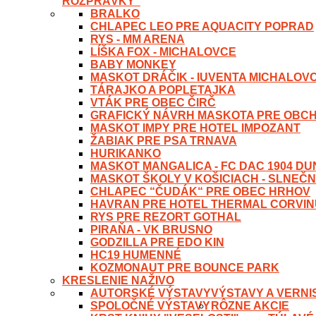
ROZPRÁVKY“
BRALKO
CHLAPEC LEO PRE AQUACITY POPRAD
RYS - MM ARENA
LÍŠKA FOX - MICHALOVCE
BABY MONKEY
MASKOT DRÁČIK - IUVENTA MICHALOV
TÁRAJKO A POPLETAJKA
VTÁK PRE OBEC ČIRČ
GRAFICKÝ NÁVRH MASKOTA PRE OBC
MASKOT IMPY PRE HOTEL IMPOZANT
ŽABIAK PRE PSA TRNAVA
HURIKANKO
MASKOT MANGALICA - FC DAC 1904 D
MASKOT ŠKOLY V KOŠICIACH - SLNEČN
CHLAPEC “ČUDÁK“ PRE OBEC HRHOV
HAVRAN PRE HOTEL THERMAL CORVI
RYS PRE REZORT GOTHAL
PIRAŇA - VK BRUSNO
GODZILLA PRE EDO KIN
HC19 HUMENNÉ
KOZMONAUT PRE BOUNCE PARK
KRESLENIE NAŽIVO
AUTORSKÉ VÝSTAVY
VÝSTAVY A VERNI
SPOLOČNÉ VÝSTAVY
RÔZNE AKCIE