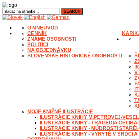
O MNE
ÚVOD
CENNÍK
KARIK
ZNÁME OSOBNOSTI
POLITICI
NA OBJEDNÁVKU
SLOVENSKÉ HISTORICKÉ OSOBNOSTI
Š
Z
I
V
Z
F
I
K
T
K
MOJE KNIŽNÉ ILUSTRÁCIE
ILUSTRÁCIE KNIHY M.PETROVEJ-VESEL
ILUSTRÁCIE KNIHY - TRAGÉDIA CELIB
ILUSTRÁCIE KNIHY - MÚDROSTI STARÉ
ILUSTRÁCIE KNIHY - VYRYTÉ V SRDCI