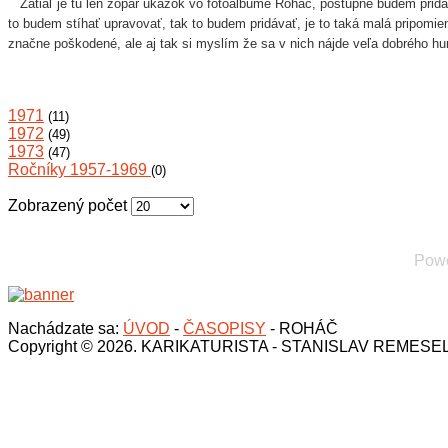
Zatiaľ je tu len zopár ukážok vo fotoalbume Roháč, postupne budem pridáv
to budem stíhať upravovať, tak to budem pridávať, je to taká malá pripomie
značne poškodené, ale aj tak si myslím že sa v nich nájde veľa dobrého h
1971
(11)
1972
(49)
1973
(47)
Ročníky 1957-1969
(0)
Zobrazený počet
Pow
Nachádzate sa:
ÚVOD
-
ČASOPISY
-
ROHÁČ
Copyright © 2026. KARIKATURISTA - STANISLAV REMESE