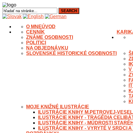
O MNE
ÚVOD
CENNÍK
KARIK
ZNÁME OSOBNOSTI
POLITICI
NA OBJEDNÁVKU
SLOVENSKÉ HISTORICKÉ OSOBNOSTI
Š
Z
I
V
Z
F
I
K
T
K
MOJE KNIŽNÉ ILUSTRÁCIE
ILUSTRÁCIE KNIHY M.PETROVEJ-VESEL
ILUSTRÁCIE KNIHY - TRAGÉDIA CELIB
ILUSTRÁCIE KNIHY - MÚDROSTI STARÉ
ILUSTRÁCIE KNIHY - VYRYTÉ V SRDCI