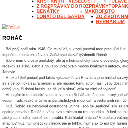
KRST KNIHY "VESELOSTI"
TÚLAVÉ
Z ROZPRÁVKY DO ROZPRÁVKY
TOPÁN
BENÁTKY
MAKROFOTO
LONATO DEL GARDA
ZO ŽIVOTA H
HERBÁRIUM
ROHÁČ
Bol prvý apríl roku 1948. Od revolúcii, v ktorej prevzal moc pracujúci ľu
vtipnému zobrazeniu života. Začal vychádzať týždenník Roháč.
Išlo v ňom o prosté anekdoty, ale aj o humoristicky ladené poviedky, glosy, k
redakcii sa zišlo, alebo s ňou spolupracovalo mnoho kvalitných autorov, a
Janovic...
V roku 1958 prešiel pod krídla vydavateľstva Pravda a jeho náklad sa zvýši
sa síce politická satira nenosila, ale napriek tomu autori našli vždy dosť ná
dobrý vtip, či dobrú kresbu sa dá veľa skryť, veľa sa nimi dá vyjadriť.
Vtedajšie komunistické vedenie vnímalo Roháč ako časopis, ktorý „odhaľ
vedomí ľudí, reakčné úsilie imperialistických mocností a vedie proti ním úči
Nuž, Roháč asi nebojoval dostatočne účinne, lebo tie „reakčné” sily sa pr
opak je pravdou. Roháč si však svoje miesto na trhu neudržal. A keď sa tak 
akoby sa z našej spoločnosti stratila. Kde hľadať príčinu? V pretlaku vá
strachu? Nuž, humoristický chlebík nie je ľahký, najmä ak to má byť humor i