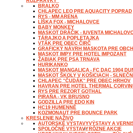
ROZPRÁVKY“
BRALKO
CHLAPEC LEO PRE AQUACITY POPRAD
RYS - MM ARENA
LÍŠKA FOX - MICHALOVCE
BABY MONKEY
MASKOT DRÁČIK - IUVENTA MICHALOV
TÁRAJKO A POPLETAJKA
VTÁK PRE OBEC ČIRČ
GRAFICKÝ NÁVRH MASKOTA PRE OBC
MASKOT IMPY PRE HOTEL IMPOZANT
ŽABIAK PRE PSA TRNAVA
HURIKANKO
MASKOT MANGALICA - FC DAC 1904 D
MASKOT ŠKOLY V KOŠICIACH - SLNEČN
CHLAPEC “ČUDÁK“ PRE OBEC HRHOV
HAVRAN PRE HOTEL THERMAL CORVI
RYS PRE REZORT GOTHAL
PIRAŇA - VK BRUSNO
GODZILLA PRE EDO KIN
HC19 HUMENNÉ
KOZMONAUT PRE BOUNCE PARK
KRESLENIE NAŽIVO
AUTORSKÉ VÝSTAVY
VÝSTAVY A VERNI
SPOLOČNÉ VÝSTAVY
RÔZNE AKCIE