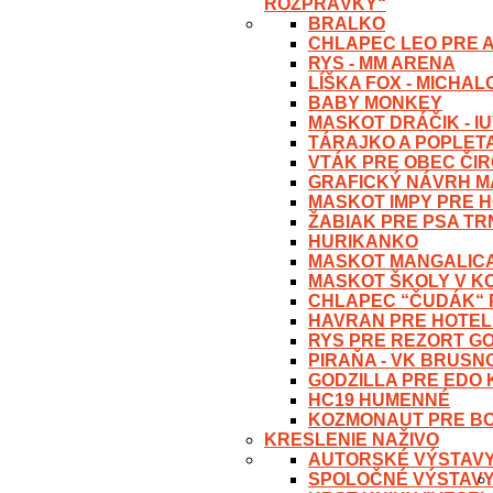
ROZPRÁVKY“
BRALKO
CHLAPEC LEO PRE 
RYS - MM ARENA
LÍŠKA FOX - MICHA
BABY MONKEY
MASKOT DRÁČIK - I
TÁRAJKO A POPLET
VTÁK PRE OBEC ČI
GRAFICKÝ NÁVRH M
MASKOT IMPY PRE 
ŽABIAK PRE PSA T
HURIKANKO
MASKOT MANGALICA
MASKOT ŠKOLY V KO
CHLAPEC “ČUDÁK“ 
HAVRAN PRE HOTEL
RYS PRE REZORT G
PIRAŇA - VK BRUSN
GODZILLA PRE EDO 
HC19 HUMENNÉ
KOZMONAUT PRE B
KRESLENIE NAŽIVO
AUTORSKÉ VÝSTAV
SPOLOČNÉ VÝSTAV