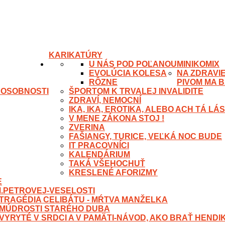
KARIKATÚRY
U NÁS POD POĽANOU
MINIKOMIX
EVOLÚCIA KOLESA
NA ZDRAVIE
RÔZNE
PIVOM MA B
 OSOBNOSTI
ŠPORTOM K TRVALEJ INVALIDITE
ZDRAVÍ, NEMOCNÍ
IKA, IKA, EROTIKA, ALEBO ACH TÁ L
V MENE ZÁKONA STOJ !
ZVERINA
FAŠIANGY, TURICE, VEĽKÁ NOC BUDE
IT PRACOVNÍCI
KALENDÁRIUM
TAKÁ VŠEHOCHUŤ
KRESLENÉ AFORIZMY
E
M.PETROVEJ-VESELOSTI
- TRAGÉDIA CELIBÁTU - MŔTVA MANŽELKA
- MÚDROSTI STARÉHO DUBA
- VYRYTÉ V SRDCI A V PAMÄTI-NÁVOD, AKO BRAŤ HEND