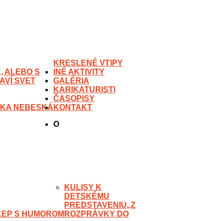
KRESLENÉ VTIPY
, ALEBO S
INÉ AKTIVITY
AVÍ SVET
GALÉRIA
KARIKATURISTI
ČASOPISY
ÁSKA NEBESKÁ
KONTAKT
O
KULISY K
DETSKÉMU
PREDSTAVENIU„Z
IKEP S HUMOROM
ROZPRÁVKY DO