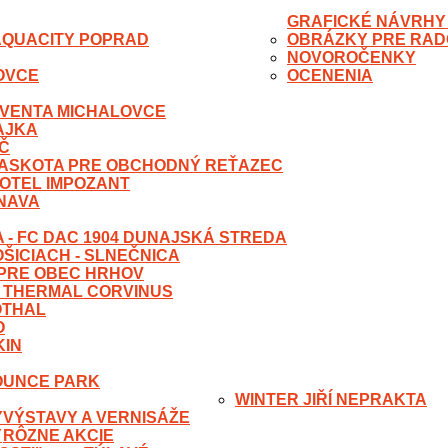
GRAFICKÉ NÁVRHY
AQUACITY POPRAD
OBRÁZKY PRE RAD
NOVOROČENKY
LOVCE
OCENENIA
UVENTA MICHALOVCE
AJKA
RČ
ASKOTA PRE OBCHODNÝ REŤAZEC
HOTEL IMPOZANT
RNAVA
 - FC DAC 1904 DUNAJSKÁ STREDA
ŠICIACH - SLNEČNICA
PRE OBEC HRHOV
 THERMAL CORVINUS
OTHAL
O
KIN
OUNCE PARK
WINTER JIŘÍ NEPRAKTA
Y
VÝSTAVY A VERNISÁŽE
Y
RÔZNE AKCIE