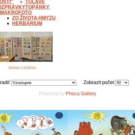
OSTI"
TÚLAVÉ
OZPRÁVKY
TOPÁNKY
MAKROFOTO
ZO ŽIVOTA HMYZU
HERBÁRIUM
Humor v knižnici.
radiť
Zobrazit počet
Powered by
Phoca Gallery