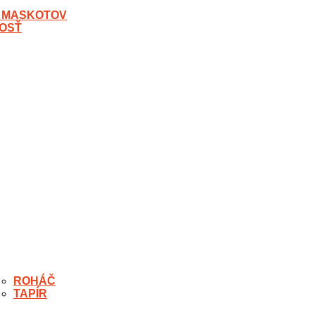
 MASKOTOV
OSŤ
ROHÁČ
TAPÍR