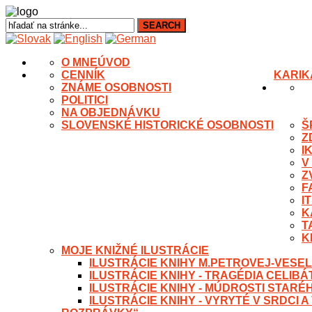
O MNE
ÚVOD
CENNÍK
KARIK
ZNÁME OSOBNOSTI
POLITICI
NA OBJEDNÁVKU
SLOVENSKÉ HISTORICKÉ OSOBNOSTI
Š
Z
I
V
Z
F
I
K
T
K
MOJE KNIŽNÉ ILUSTRÁCIE
ILUSTRÁCIE KNIHY M.PETROVEJ-VESEL
ILUSTRÁCIE KNIHY - TRAGÉDIA CELIB
ILUSTRÁCIE KNIHY - MÚDROSTI STARÉ
ILUSTRÁCIE KNIHY - VYRYTÉ V SRDCI