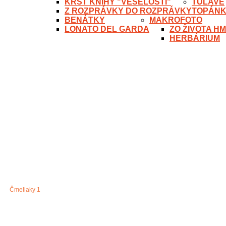
KRST KNIHY "VESELOSTI"
TÚLAVÉ
Z ROZPRÁVKY DO ROZPRÁVKY
TOPÁN
BENÁTKY
MAKROFOTO
LONATO DEL GARDA
ZO ŽIVOTA H
HERBÁRIUM
Čmeliaky 1