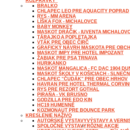
ROZPRÁVKY“
BRALKO
CHLAPEC LEO PRE AQUACITY POPRAD
RYS - MM ARENA
LÍŠKA FOX - MICHALOVCE
BABY MONKEY
MASKOT DRÁČIK - IUVENTA MICHALOV
TÁRAJKO A POPLETAJKA
VTÁK PRE OBEC ČIRČ
GRAFICKÝ NÁVRH MASKOTA PRE OBC
MASKOT IMPY PRE HOTEL IMPOZANT
ŽABIAK PRE PSA TRNAVA
HURIKANKO
MASKOT MANGALICA - FC DAC 1904 D
MASKOT ŠKOLY V KOŠICIACH - SLNEČN
CHLAPEC “ČUDÁK“ PRE OBEC HRHOV
HAVRAN PRE HOTEL THERMAL CORVI
RYS PRE REZORT GOTHAL
PIRAŇA - VK BRUSNO
GODZILLA PRE EDO KIN
HC19 HUMENNÉ
KOZMONAUT PRE BOUNCE PARK
KRESLENIE NAŽIVO
AUTORSKÉ VÝSTAVY
VÝSTAVY A VERNI
SPOLOČNÉ VÝSTAVY
RÔZNE AKCIE