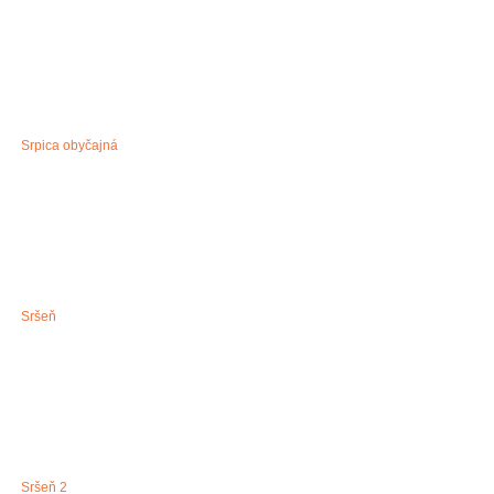
Srpica obyčajná
Sršeň
Sršeň 2