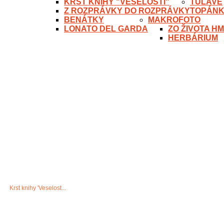
KRST KNIHY "VESELOSTI"
TÚLAVÉ
Z ROZPRÁVKY DO ROZPRÁVKY
TOPÁN
BENÁTKY
MAKROFOTO
LONATO DEL GARDA
ZO ŽIVOTA H
HERBÁRIUM
Krst knihy 'Veselost...