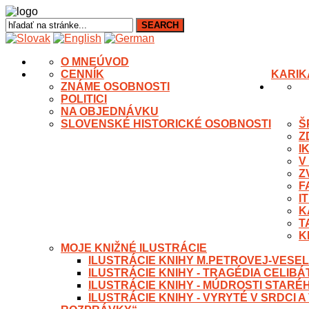
O MNE
ÚVOD
CENNÍK
KARIK
ZNÁME OSOBNOSTI
POLITICI
NA OBJEDNÁVKU
SLOVENSKÉ HISTORICKÉ OSOBNOSTI
Š
Z
I
V
Z
F
I
K
T
K
MOJE KNIŽNÉ ILUSTRÁCIE
ILUSTRÁCIE KNIHY M.PETROVEJ-VESEL
ILUSTRÁCIE KNIHY - TRAGÉDIA CELIB
ILUSTRÁCIE KNIHY - MÚDROSTI STARÉ
ILUSTRÁCIE KNIHY - VYRYTÉ V SRDCI