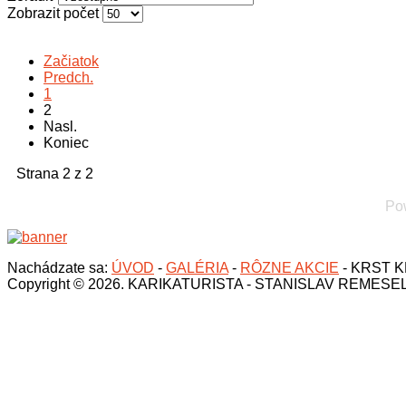
Zobrazit počet
Začiatok
Predch.
1
2
Nasl.
Koniec
Strana 2 z 2
Po
Nachádzate sa:
ÚVOD
-
GALÉRIA
-
RÔZNE AKCIE
-
KRST K
Copyright © 2026. KARIKATURISTA - STANISLAV REMESE