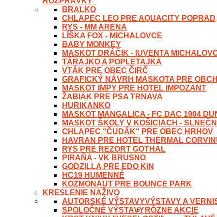
ROZPRÁVKY“
BRALKO
CHLAPEC LEO PRE AQUACITY POPRAD
RYS - MM ARENA
LÍŠKA FOX - MICHALOVCE
BABY MONKEY
MASKOT DRÁČIK - IUVENTA MICHALOV
TÁRAJKO A POPLETAJKA
VTÁK PRE OBEC ČIRČ
GRAFICKÝ NÁVRH MASKOTA PRE OBC
MASKOT IMPY PRE HOTEL IMPOZANT
ŽABIAK PRE PSA TRNAVA
HURIKANKO
MASKOT MANGALICA - FC DAC 1904 D
MASKOT ŠKOLY V KOŠICIACH - SLNEČN
CHLAPEC “ČUDÁK“ PRE OBEC HRHOV
HAVRAN PRE HOTEL THERMAL CORVI
RYS PRE REZORT GOTHAL
PIRAŇA - VK BRUSNO
GODZILLA PRE EDO KIN
HC19 HUMENNÉ
KOZMONAUT PRE BOUNCE PARK
KRESLENIE NAŽIVO
AUTORSKÉ VÝSTAVY
VÝSTAVY A VERNI
SPOLOČNÉ VÝSTAVY
RÔZNE AKCIE